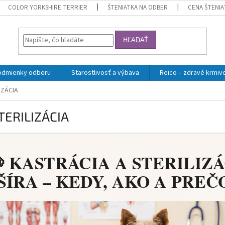
COLOR YORKSHIRE TERRIER
ŠTENIATKA NA ODBER
CENA ŠTENIA
HĽADAŤ
odmienky odberu
Starostlivosť a výbava
Reico – zdravé krmiv
IZÁCIA
TERILIZÁCIA
 KASTRÁCIA A STERILIZ
ÍRA – KEDY, AKO A PREČO