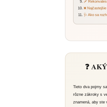
🩹 Rekonvalesc
❌ Najčastejšie
🩺 Ako sa roz
❓ AKÝ
Tieto dva pojmy sa
rôzne zákroky s ve
znamená, aby ste v