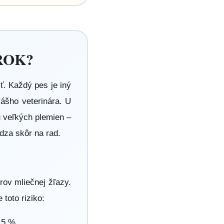
ROK?
iť. Každý pes je iný
vášho veterinára. U
u veľkých plemien –
dza skôr na rad.
rov mliečnej žľazy.
toto riziko:
0,5 %