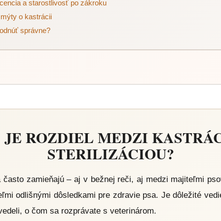
encia a starostlivosť po zákroku
 mýty o kastrácii
hodnúť správne?
 JE ROZDIEL MEDZI KASTRÁ
STERILIZÁCIOU?
 často zamieňajú – aj v bežnej reči, aj medzi majiteľmi pso
ľmi odlišnými dôsledkami pre zdravie psa. Je dôležité vedi
edeli, o čom sa rozprávate s veterinárom.