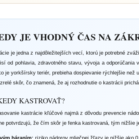
EDY JE VHODNÝ ČAS NA ZÁK
ie je jedna z najdôležitejších vecí, ktorú je potrebné zváž
sí od pohlavia, zdravotného stavu, vývoja a odporúčania 
o je yorkšírsky teriér, prebieha dospievanie rýchlejšie než 
zrelé skôr, čo znamená, že aj rozhodnutie o kastrácii prichá
 KEDY KASTROVAŤ?
asovanie kastrácie kľúčové najmä z dôvodu prevencie nádo
potvrdzujú, že čím skôr je fenka kastrovaná, tým nižšie je 
rvým háraním:
riziko nádorov mliečnej žľazy je nižšie ako 