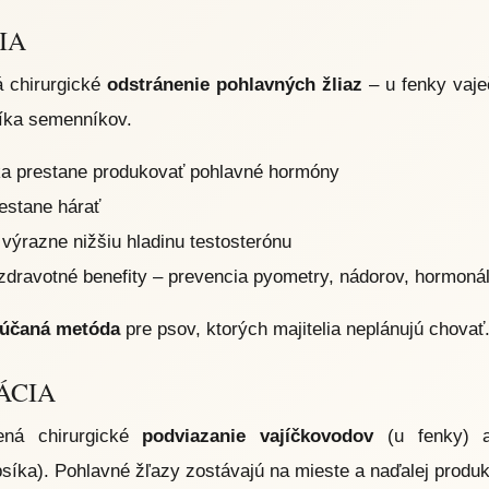
IA
 chirurgické
odstránenie pohlavných žliaz
– u fenky vaje
síka semenníkov.
a prestane produkovať pohlavné hormóny
estane hárať
výrazne nižšiu hladinu testosterónu
zdravotné benefity – prevencia pyometry, nádorov, hormoná
účaná metóda
pre psov, ktorých majitelia neplánujú chovať
ÁCIA
mená chirurgické
podviazanie vajíčkovodov
(u fenky) 
síka). Pohlavné žľazy zostávajú na mieste a naďalej produ