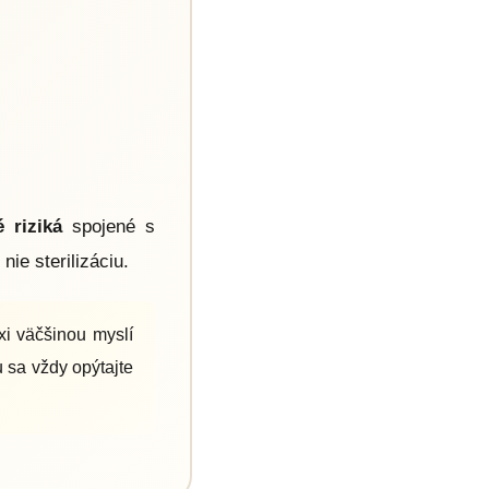
é riziká
spojené s
ie sterilizáciu.
xi väčšinou myslí
u sa vždy opýtajte