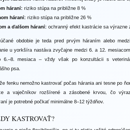
om háraní:
riziko stúpa na približne 8 %
hom háraní:
riziko stúpa na približne 26 %
om a ďalšom háraní:
ochranný efekt kastrácie sa výrazne 
orúčané obdobie je teda pred prvým háraním alebo med
anie u yorkšíra nastáva zvyčajne medzi 6. a 12. mesiacom
lo 6.–8. mesiaca – vždy však po konzultácii s veteriná
vášho psa.
, že fenku nemožno kastrovať počas hárania ani tesne po ň
ce a vaječníkov rozšírené a zásobené krvou, čo výraz
raní je potrebné počkať minimálne 8–12 týždňov.
KEDY KASTROVAŤ?