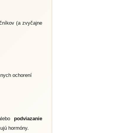
čníkov (a zvyčajne
lnych ochorení
.
alebo
podviazanie
kujú hormóny.