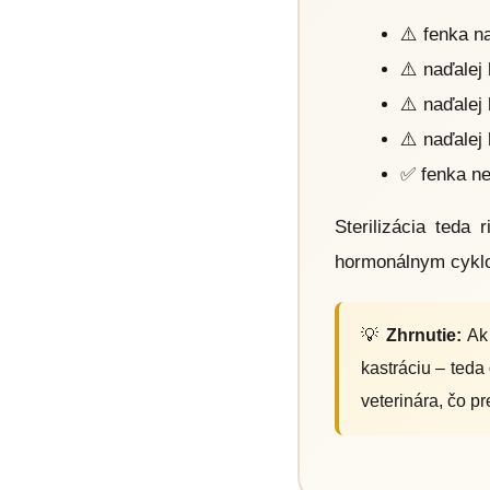
⚠️ fenka n
⚠️ naďalej
⚠️ naďalej 
⚠️ naďalej 
✅ fenka ne
Sterilizácia teda
hormonálnym cyklom
💡
Zhrnutie:
Ak 
kastráciu – teda
veterinára, čo pr