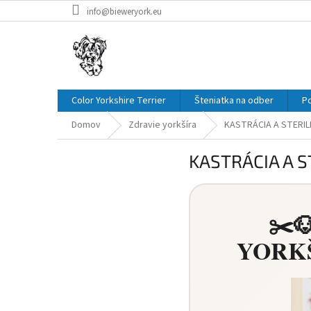
Prejsť
info@bieweryork.eu
na
obsah
Color Yorkshire Terrier
Šteniatka na odber
P
Domov
Zdravie yorkšíra
KASTRÁCIA A STERIL
KASTRÁCIA A S
✂️
YORKŠ