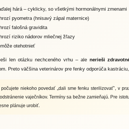
aďalej hárá – cyklicky, so všetkými hormonálnymi zmenami
 hrozí pyometra (hnisavý zápal maternice)
hrozí falošná gravidita
hrozí riziko nádorov mliečnej žľazy
môže otehotnieť
 rieši len otázku nechceného vrhu – ale
nerieši zdravotn
. Preto väčšina veterinárov pre fenky odporúča kastráciu, n
počujete niekoho povedať „dali sme fenku sterilizovať", v pra
 odstránenie vaječníkov. Termíny sa bežne zamieňajú. Pre istot
esne plánuje urobiť.