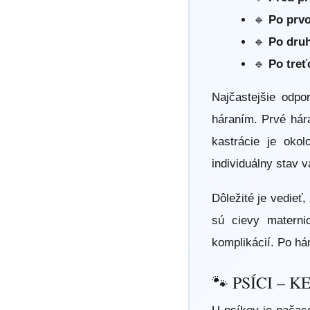
🔹
Po prv
🔹
Po dru
🔹
Po treť
Najčastejšie odp
háraním. Prvé hár
kastrácie je oko
individuálny stav 
Dôležité je vedieť
sú cievy materni
komplikácií. Po há
🐾 PSÍCI – 