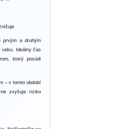
znižuje
zi prvým a druhým
 veku. Ideálny čas
rom, ktorý posúdi
om – v tomto období
ne zvyšuje riziko