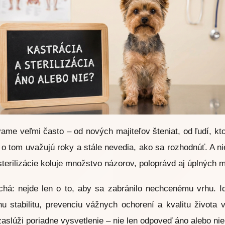
ame veľmi často – od nových majiteľov šteniat, od ľudí, kto
o o tom uvažujú roky a stále nevedia, ako sa rozhodnúť. A ni
sterilizácie koluje množstvo názorov, poloprávd aj úplných 
chá: nejde len o to, aby sa zabránilo nechcenému vrhu. 
u stabilitu, prevenciu vážnych ochorení a kvalitu života
zaslúži poriadne vysvetlenie – nie len odpoveď áno alebo nie