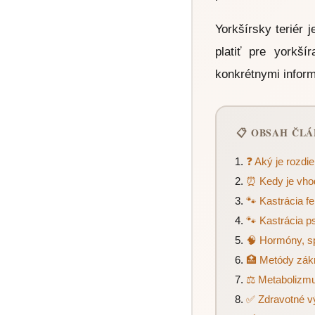
Yorkšírsky teriér 
platiť pre yorkš
konkrétnymi infor
📋 OBSAH ČL
❓ Aký je rozdie
⏰ Kedy je vho
🐾 Kastrácia fe
🐾 Kastrácia ps
🧠 Hormóny, s
🏥 Metódy zák
⚖️ Metabolizm
✅ Zdravotné v