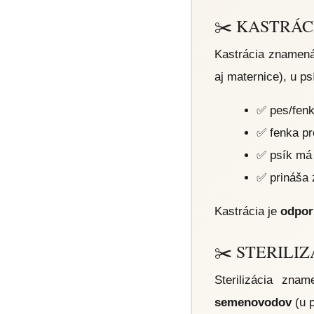
✂️ KASTRÁC
Kastrácia znamená
aj maternice), u p
✅ pes/fenk
✅ fenka pr
✅ psík má 
✅ prináša 
Kastrácia je
odpor
✂️ STERILIZ
Sterilizácia zna
semenovodov
(u p