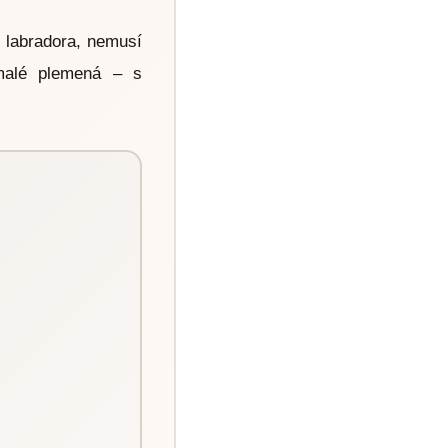
e labradora, nemusí
 malé plemená – s