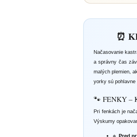
⏰ K
Načasovanie kastrác
a správny čas závi
malých plemien, ak
yorky sú pohlavne 
🐾 FENKY –
Pri fenkách je nač
Výskumy opakovane 
🔹
Pred p