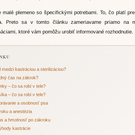
je malé plemeno so špecifickými potrebami. To, čo platí pr
íra. Preto sa v tomto článku zameriavame priamo na
máciami, ktoré vám pomôžu urobiť informované rozhodnutie.
ÁNKU
l medzi kastráciou a sterilizáciou?
dný čas na zákrok?
nky – čo sa robí v tele?
íka – čo sa robí v tele?
právanie a osobnosť psa
roku a anestézia
us a hmotnosť po zákroku
ýhody kastrácie