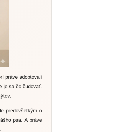
rí práve adoptovali
e je sa čo čudovať.
mýtov.
Ide predovšetkým o
 vášho psa. A práve
.