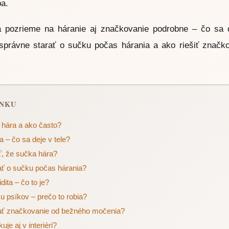
ba.
 pozrieme na háranie aj značkovanie podrobne – čo sa d
právne starať o sučku počas hárania a ako riešiť značkov
ÁNKU
 hára a ako často?
 – čo sa deje v tele?
, že sučka hára?
ať o sučku počas hárania?
dita – čo to je?
 u psíkov – prečo to robia?
ať značkovanie od bežného močenia?
je aj v interiéri?