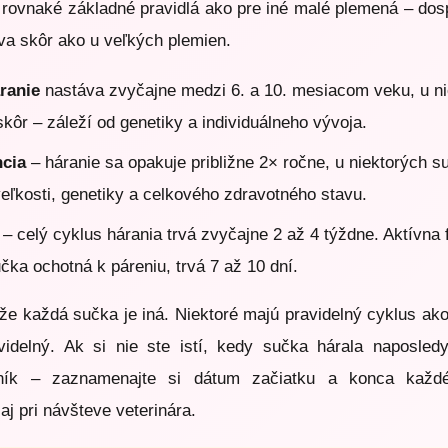
a rovnaké základné pravidlá ako pre iné malé plemená – dosp
va skôr ako u veľkých plemien.
ranie
nastáva zvyčajne medzi 6. a 10. mesiacom veku, u ni
skôr – záleží od genetiky a individuálneho vývoja.
ncia
– háranie sa opakuje približne 2× ročne, u niektorých s
veľkosti, genetiky a celkového zdravotného stavu.
– celý cyklus hárania trvá zvyčajne 2 až 4 týždne. Aktívna 
učka ochotná k páreniu, trvá 7 až 10 dní.
, že každá sučka je iná. Niektoré majú pravidelný cyklus ak
idelný. Ak si nie ste istí, kedy sučka hárala naposled
ník – zaznamenajte si dátum začiatku a konca každé
aj pri návšteve veterinára.