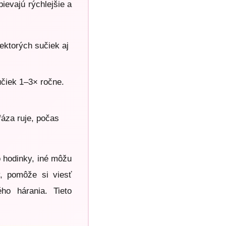
ievajú rýchlejšie a
ektorých sučiek aj
učiek 1–3× ročne.
fáza ruje, počas
o hodinky, iné môžu
y, pomôže si viesť
ho hárania. Tieto