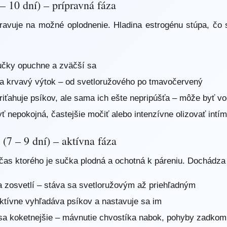
 – 10 dní) – prípravná fáza
ravuje na možné oplodnenie. Hladina estrogénu stúpa, čo 
učky opuchne a zväčší sa
sa krvavý výtok – od svetloružového po tmavočervený
riťahuje psíkov, ale sama ich ešte nepripúšťa – môže byť v
ť nepokojná, častejšie močiť alebo intenzívne olizovať intím
a (7 – 9 dní) – aktívna fáza
očas ktorého je sučka plodná a ochotná k páreniu. Dochádza 
a zosvetlí – stáva sa svetloružovým až priehľadným
ktívne vyhľadáva psíkov a nastavuje sa im
sa koketnejšie – mávnutie chvostíka nabok, pohyby zadkom