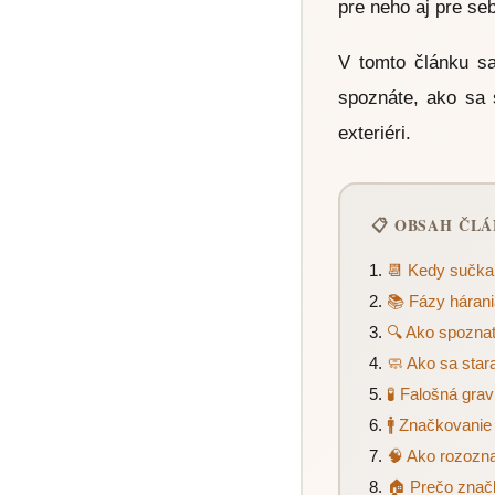
pre neho aj pre se
V tomto článku sa
spoznáte, ako sa s
exteriéri.
📋 OBSAH ČL
📆 Kedy sučka
📚 Fázy hárania
🔍 Ako spoznať
🧼 Ako sa star
🧪 Falošná gravi
🚹 Značkovanie
🧠 Ako rozozn
🏠 Prečo značku