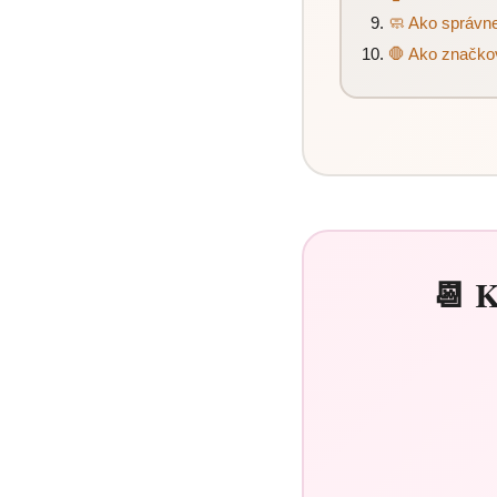
🧼 Ako správne
🛑 Ako značkov
📆 