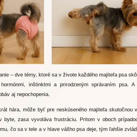
nie – dve témy, ktoré sa v živote každého majiteľa psa skôr
 hormónmi, inštinktmi a prirodzeným správaním psa. A 
obáv aj nepochopenia.
krát hára, môže byť pre neskúseného majiteľa skutočnou v
 byte, zasa vyvoláva frustráciu. Pritom v oboch prípadoc
mu, čo sa v tele a v hlave vášho psa deje, tým ľahšie zvlád