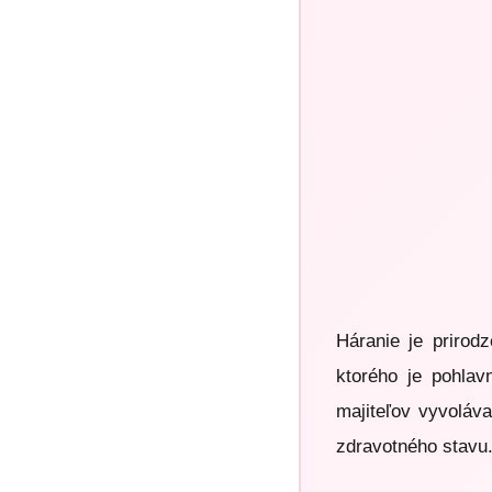
Háranie je prirod
ktorého je pohlav
majiteľov vyvoláv
zdravotného stavu