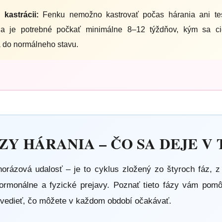
 kastrácii:
Fenku nemožno kastrovať počas hárania ani t
ia je potrebné počkať minimálne 8–12 týždňov, kým sa ci
a do normálneho stavu.
ÁZY HÁRANIA – ČO SA DEJE V 
dnorázová udalosť – je to cyklus zložený zo štyroch fáz, 
hormonálne a fyzické prejavy. Poznať tieto fázy vám pomô
 vedieť, čo môžete v každom období očakávať.