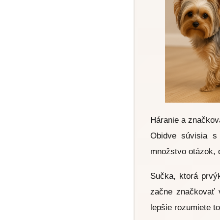
Háranie a značkova
Obidve súvisia s
množstvo otázok, 
Sučka, ktorá prvý
začne značkovať v
lepšie rozumiete to