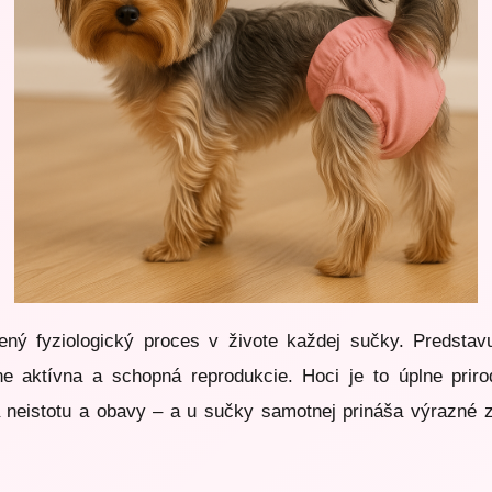
zený fyziologický proces v živote každej sučky. Predstav
ne aktívna a schopná reprodukcie. Hoci je to úplne pri
a neistotu a obavy – a u sučky samotnej prináša výrazné 
.