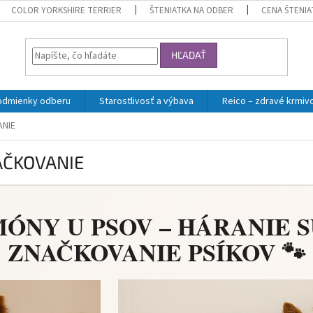
COLOR YORKSHIRE TERRIER
ŠTENIATKA NA ODBER
CENA ŠTENIA
HĽADAŤ
odmienky odberu
Starostlivosť a výbava
Reico – zdravé krmiv
ANIE
AČKOVANIE
MÓNY U PSOV – HÁRANIE S
ZNAČKOVANIE PSÍKOV 🐾