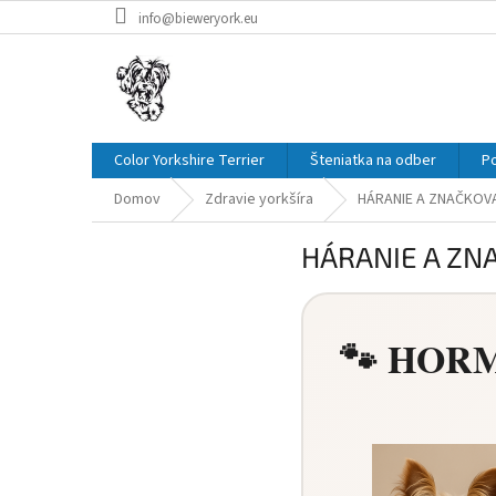
Prejsť
info@bieweryork.eu
na
obsah
Color Yorkshire Terrier
Šteniatka na odber
P
Domov
Zdravie yorkšíra
HÁRANIE A ZNAČKOV
HÁRANIE A ZN
🐾 HOR