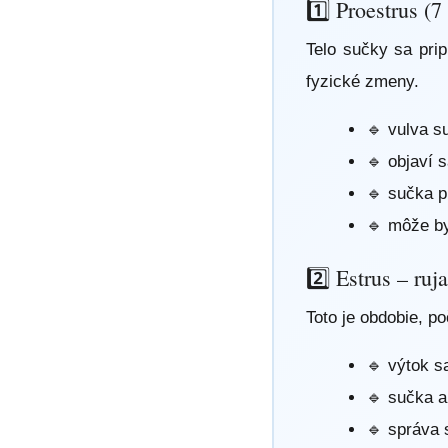
1️⃣ Proestrus (7
Telo sučky sa prip
fyzické zmeny.
🔹 vulva s
🔹 objaví 
🔹 sučka p
🔹 môže by
2️⃣ Estrus – ruj
Toto je obdobie, p
🔹 výtok s
🔹 sučka a
🔹 správa 