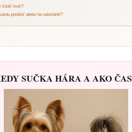
 čistiť moč?
aniu predísť alebo ho odstrániť?
KEDY SUČKA HÁRA A AKO ČA