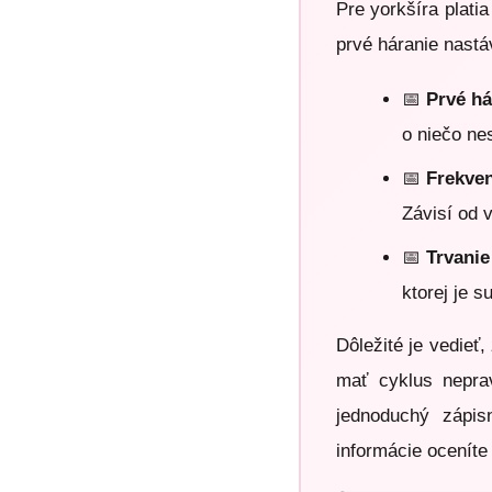
Pre yorkšíra plati
prvé háranie nastá
📅
Prvé há
o niečo ne
📅
Frekve
Závisí od 
📅
Trvanie
ktorej je s
Dôležité je vedieť
mať cyklus neprav
jednoduchý zápis
informácie oceníte 