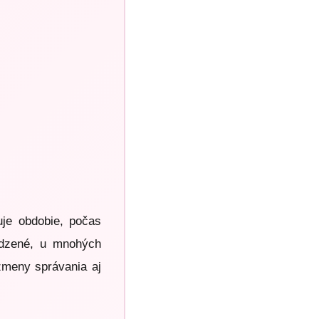
uje obdobie, počas
rodzené, u mnohých
zmeny správania aj