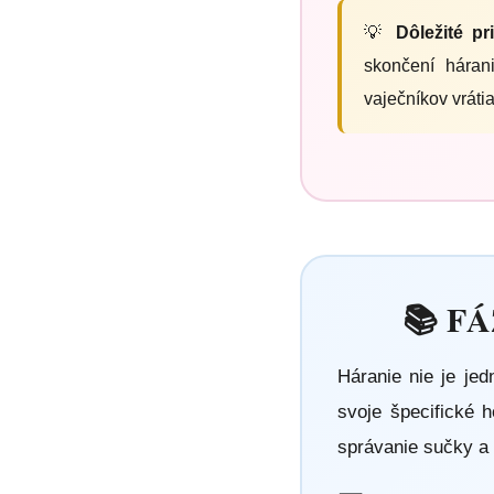
💡
Dôležité pri
skončení háran
vaječníkov vráti
📚 F
Háranie nie je je
svoje špecifické 
správanie sučky a