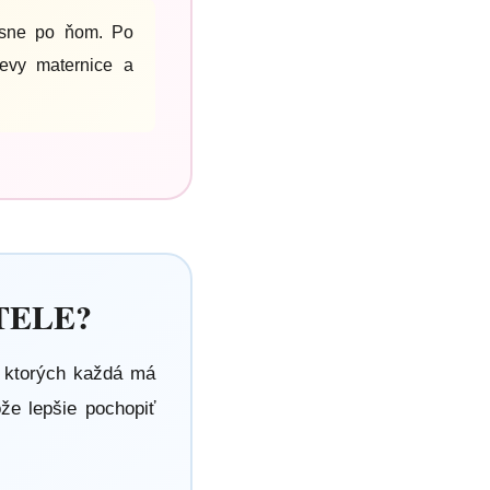
esne po ňom. Po
evy maternice a
TELE?
z ktorých každá má
že lepšie pochopiť